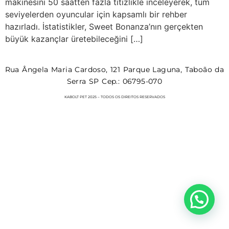
makinesini 50 saatten fazla titizlikle inceleyerek, tüm
seviyelerden oyuncular için kapsamlı bir rehber
hazırladı. İstatistikler, Sweet Bonanza’nın gerçekten
büyük kazançlar üretebileceğini […]
Rua Ângela Maria Cardoso, 121 Parque Laguna, Taboão da
Serra SP Cep.: 06795-070
KABOLT PET 2025 – TODOS OS DIREITOS RESERVADOS