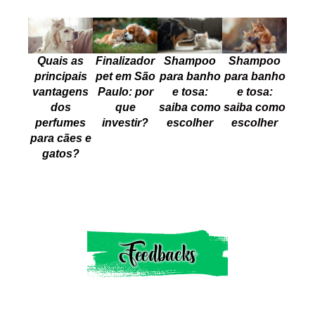
Quais as
Finalizador
Shampoo
Shampoo
principais
pet em São
para banho
para banho
vantagens
Paulo: por
e tosa:
e tosa:
dos
que
saiba como
saiba como
perfumes
investir?
escolher
escolher
para cães e
gatos?