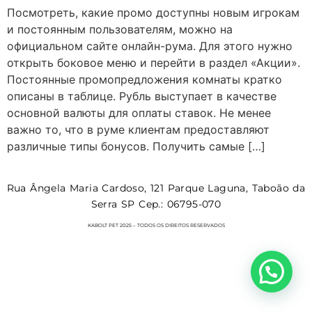
Посмотреть, какие промо доступны новым игрокам
и постоянным пользователям, можно на
официальном сайте онлайн-рума. Для этого нужно
открыть боковое меню и перейти в раздел «Акции».
Постоянные промопредложения комнаты кратко
описаны в таблице. Рубль выступает в качестве
основной валюты для оплаты ставок. Не менее
важно то, что в руме клиентам предоставляют
различные типы бонусов. Получить самые […]
Rua Ângela Maria Cardoso, 121 Parque Laguna, Taboão da
Serra SP Cep.: 06795-070
KABOLT PET 2025 – TODOS OS DIREITOS RESERVADOS