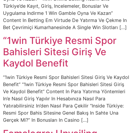
Türkiye’de Kayıt, Giriş, Incelemeler, Bonuslar Ve
Uygulama Indirme 1 Win Gamble Oyna Ve Kazan”
Content In Betting Em Virtude De Yatırma Ve Çekme In
Bet Çevrimiçi Kumarhanesinde A Single Win Slotları […]
“1win Türkiye Resmi Spor
Bahisleri Sitesi Giriş Ve
Kaydol Benefit
“1win Türkiye Resmi Spor Bahisleri Sitesi Giriş Ve Kaydol
Benefit” “1win Türkiye Resmi Spor Bahisleri Sitesi Giriş
Ve Kaydol Benefit” Content In Para Yatırma Yöntemleri
In’e Nasıl Giriş Yapılır In Hesabınıza Nasıl Para
Yatırabilirsiniz In’den Nasıl Para Çekilir “Inside Türkiye:
Resmi Spor Bahis Sitesine Genel Bakış In Sahte Una
Gerçek Mi?” In Bonusları In Casino […]